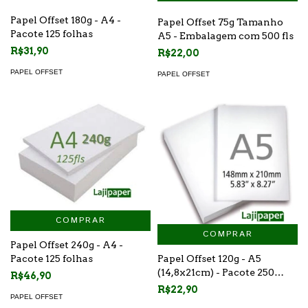
Papel Offset 180g - A4 -
Papel Offset 75g Tamanho
Pacote 125 folhas
A5 - Embalagem com 500 fls
R$31,90
R$22,00
PAPEL OFFSET
PAPEL OFFSET
COMPRAR
COMPRAR
Papel Offset 240g - A4 -
Pacote 125 folhas
Papel Offset 120g - A5
(14,8x21cm) - Pacote 250
R$46,90
folhas
R$22,90
PAPEL OFFSET