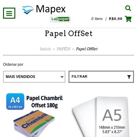
0 Itens
|
R$0,00
Papel OffSet
Início
-
PAPÉIS
-
Papel OffSet
Ordenar por
FILTRAR