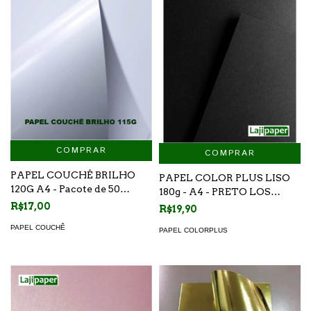
COMPRAR
COMPRAR
PAPEL COUCHÊ BRILHO
PAPEL COLOR PLUS LISO
120G A4 - Pacote de 50
180g - A4 - PRETO LOS
folhas
ANGELES - PACOTE 20
R$17,00
R$19,90
FOLHAS
PAPEL COUCHÊ
PAPEL COLORPLUS