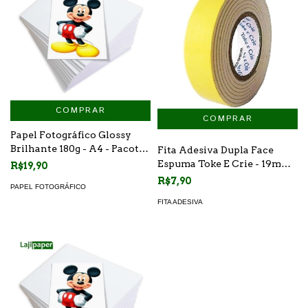
COMPRAR
Papel Fotográfico Glossy
Brilhante 180g - A4 - Pacote
Fita Adesiva Dupla Face
50
Espuma Toke E Crie - 19mm
R$19,90
X 1,5m
R$7,90
PAPEL FOTOGRÁFICO
FITA ADESIVA