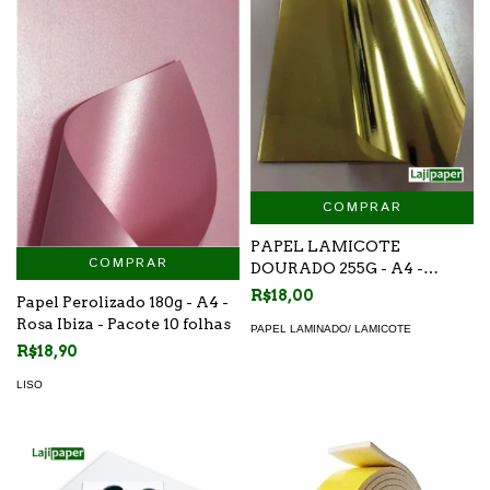
COMPRAR
PAPEL LAMICOTE
COMPRAR
DOURADO 255G - A4 -
PACOTE 10 FOLHAS
R$18,00
Papel Perolizado 180g - A4 -
Rosa Ibiza - Pacote 10 folhas
PAPEL LAMINADO/ LAMICOTE
R$18,90
LISO